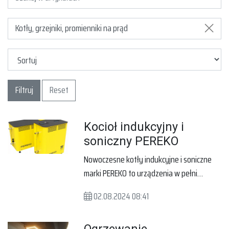
Kotły, grzejniki, promienniki na prąd
Filtruj
Reset
Kocioł indukcyjny i
soniczny PEREKO
Nowoczesne kotły indukcyjne i soniczne
marki PEREKO to urządzenia w pełni
ekologiczne i ekonomicznie, które spełniają
02.08.2024 08:41
podwyższone normy emisyjności. Dzięki
temu wpisane są na listę ZUM i kwalifikują
się do dofinansowania z programu Czyste