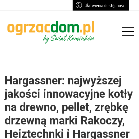
Przejdź do głównych treści
Przejdź do wyszukiwarki
Przejdź do głównego menu
Ułatwienia dostępności
u
Prze
Hargassner: najwyższej
jakości innowacyjne kotły
na drewno, pellet, zrębkę
drzewną marki Rakoczy,
Heiztechnki i Hargassner