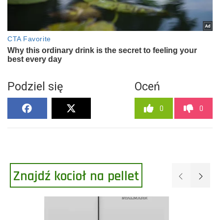
Podziel się
Oceń
0
0
Znajdź kocioł na pellet
Poprzednie
Następ