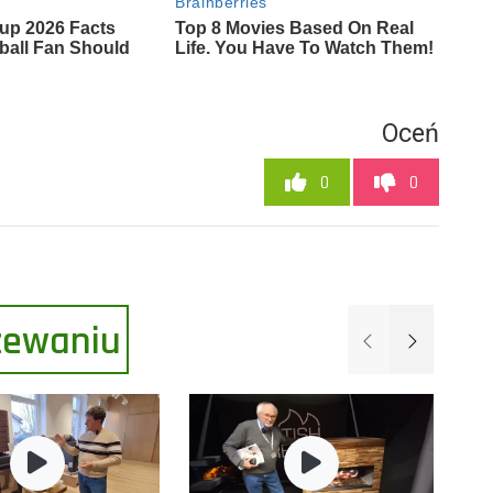
Oceń
0
0
rzewaniu
Poprzednie
Następne