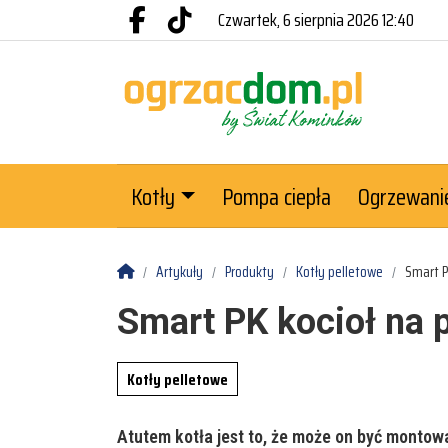
Przejdź do głównych treści
Przejdź do wyszukiwarki
Przejdź do głównego menu
czwartek, 6 sierpnia 2026 12:40
Facebook.com
Tiktok.com
Kotły
Pompa ciepła
Ogrzewani
Komin
Paliwo
Rekuperacja
Strona główna
Artykuły
Produkty
Kotły pelletowe
Smart P
Smart PK kocioł na 
Kotły pelletowe
Atutem kotła jest to, że może on być montow