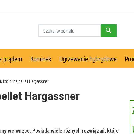
e prądem
Kominek
Ogrzewanie hybrydowe
Pro
K kocioł na pellet Hargassner
pellet Hargassner
any we wnęce. Posiada wiele różnych rozwiązań, które