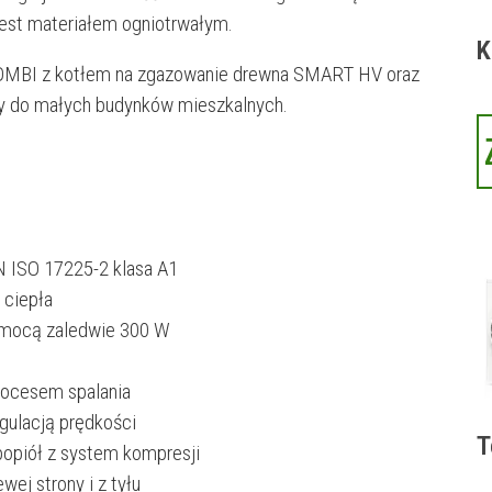
jest materiałem ogniotrwałym.
K
KOMBI z kotłem na zgazowanie drewna SMART HV oraz
lny do małych budynków mieszkalnych.
N ISO 17225-2 klasa A1
 ciepła
 mocą zaledwie 300 W
rocesem spalania
gulacją prędkości
T
popiół z system kompresji
wej strony i z tyłu