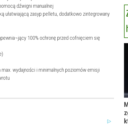
pomocą dźwigni manualnej
tką ułatwiającą zasyp pelletu, dodatkowo zintegrowany
apewnia¬jący 100% ochronę przed cofnięciem się
e)
 max. wydajności i minimalnych poziomów emisji
wrotu
M
z
k