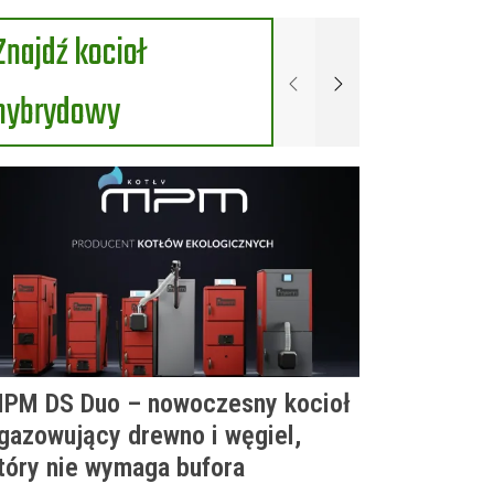
Znajdź kocioł
Poprzednie
Następne
hybrydowy
PM DS Duo – nowoczesny kocioł
gazowujący drewno i węgiel,
tóry nie wymaga bufora