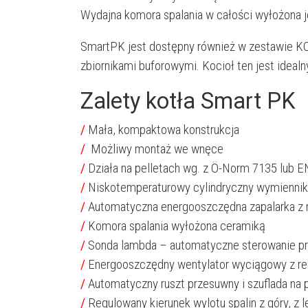
Wydajna komora spalania w całości wyłożona 
SmartPK jest dostępny również w zestawie 
zbiornikami buforowymi. Kocioł ten jest idea
Zalety kotła Smart PK
/
Mała, kompaktowa konstrukcja
/
Możliwy montaż we wnęce
/
Działa na pelletach wg. z Ö-Norm 7135 lub E
/
Niskotemperaturowy cylindryczny wymiennik
/
Automatyczna energooszczędna zapalarka z
/
Komora spalania wyłożona ceramiką
/
Sonda lambda – automatyczne sterowanie p
/
Energooszczędny wentylator wyciągowy z re
/
Automatyczny ruszt przesuwny i szuflada na 
/
Regulowany kierunek wylotu spalin z góry, z le