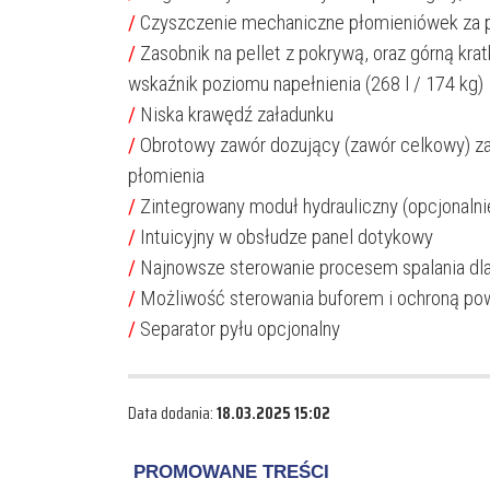
/
Czyszczenie mechaniczne płomieniówek za 
/
Zasobnik na pellet z pokrywą, oraz górną kra
wskaźnik poziomu napełnienia (268 l / 174 kg)
/
Niska krawędź załadunku
/
Obrotowy zawór dozujący (zawór celkowy) z
płomienia
/
Zintegrowany moduł hydrauliczny (opcjonalni
/
Intuicyjny w obsłudze panel dotykowy
/
Najnowsze sterowanie procesem spalania dla
/
Możliwość sterowania buforem i ochroną po
/
Separator pyłu opcjonalny
Data dodania:
18.03.2025 15:02