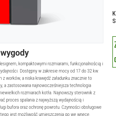
K
S
a wygody
esignem, kompaktowymi rozmiarami, funkcjonalnością i
dajności. Dostępny w zakresie mocy od 17 do 32 kw.
em z worków, a niska krawędź załadunku znacznie to
y, a zastosowana najnowocześniejsza technologia
niewielkich rozmiarach kotła. Najnowszy sterownik z
 proces spalania z najwyższą wydajnością i
sługi bufora oraz ochronę powrotu. Czynności obsługowe
latego jest możliwość umieszczenia go we wnęce.