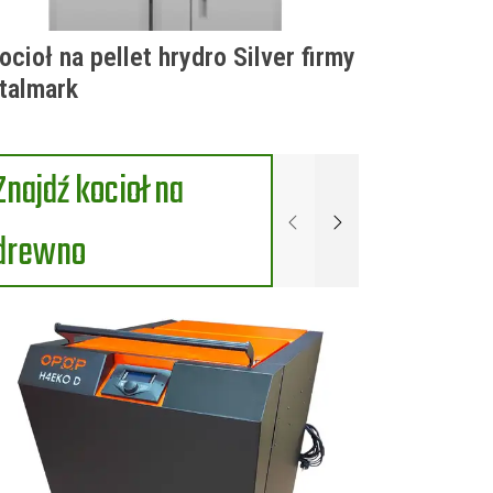
ocioł na pellet hrydro Silver firmy
talmark
Znajdź kocioł na
Poprzednie
Następne
drewno