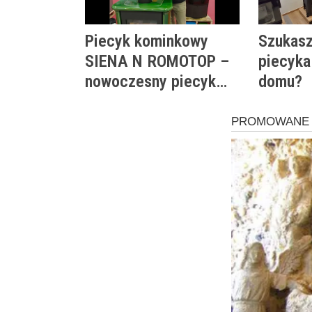
Piecyk kominkowy
Szukasz
SIENA N ROMOTOP –
piecyka
nowoczesny piecyk
domu?
kaflowy do wnętrz
klasycznych i
energooszczędnych