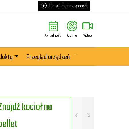
Ułatwienia dostępności
Aktualności
Opinie
Video
dukty
Przegląd urządzeń
Znajdź kocioł na
Poprzednie
Następne
pellet